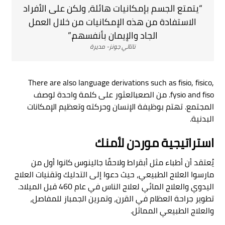
“يتمتع الجسم بإمكانيات هائلة، ولكن على الأفراد
الاستفادة من هذه الإمكانيات من خلال العمل
الجاد والإيمان بأنفسهم.”
ناتالي جونز-
مديرة
There are also language derivations such as fisio, fisico,
fysio and fiso. من الصعبالعثور على كلمة واحدة لوصف
المجتمع. تهتم بوظيفة الإنسان وحركته وتعظيم الإمكانات
البدنية.
استراتيجية موردن لأمنك
يُعتقد أن أطباء مثل أبقراط ولاحقًا جالينوس كانوا أول من
مارسوا العلاج الطبيعي، حيث دعوا إلى التدليك
وتقنيات العلاج
اليدوي والعلاج المائي
لعلاج الناس في عام 460 قبل الميلاد.
تطوير جراحة العظام في القرن، وتمرين الجمباز للمفاصل،
والعلاج الطبيعي المماثل.